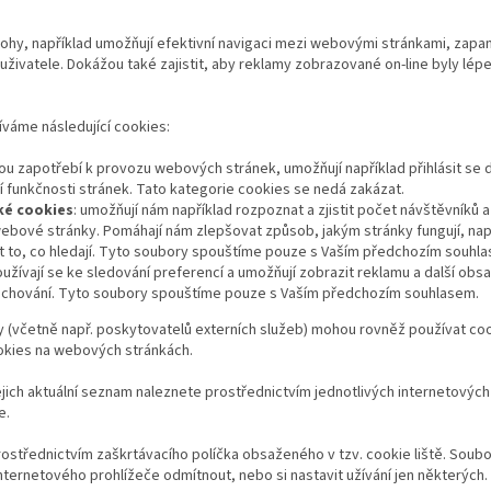
lohy, například umožňují efektivní navigaci mezi webovými stránkami, zapam
 uživatele. Dokážou také zajistit, aby reklamy zobrazované on-line byly lé
váme následující cookies:
jsou zapotřebí k provozu webových stránek, umožňují například přihlásit se
ní funkčnosti stránek. Tato kategorie cookies se nedá zakázat.
ké cookies
: umožňují nám například rozpoznat a zjistit počet návštěvníků a
webové stránky. Pomáhají nám zlepšovat způsob, jakým stránky fungují, nap
ít to, co hledají. Tyto soubory spouštíme pouze s Vaším předchozím souhl
užívají se ke sledování preferencí a umožňují zobrazit reklamu a další obsa
 chování. Tyto soubory spouštíme pouze s Vaším předchozím souhlasem.
y (včetně např. poskytovatelů externích služeb) mohou rovněž používat co
ies na webových stránkách.
ejich aktuální seznam naleznete prostřednictvím jednotlivých internetových 
e.
ostřednictvím zaškrtávacího políčka obsaženého v tzv. cookie liště. Soub
nternetového prohlížeče odmítnout, nebo si nastavit užívání jen některých.