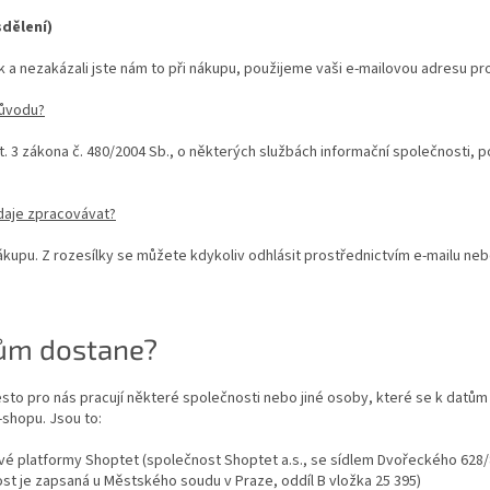
sdělení)
k a nezakázali jste nám to při nákupu, použijeme vaši e-mailovou adresu pro
důvodu?
. 3 zákona č. 480/2004 Sb., o některých službách informační společnosti, p
daje zpracovávat?
kupu. Z rozesílky se můžete kdykoliv odhlásit prostřednictvím e-mailu nebo
atům dostane?
esto pro nás pracují některé společnosti nebo jiné osoby, které se k datů
shopu. Jsou to:
é platformy Shoptet (společnost Shoptet a.s., se sídlem Dvořeckého 628/8
ost je zapsaná u Městského soudu v Praze, oddíl B vložka 25 395)