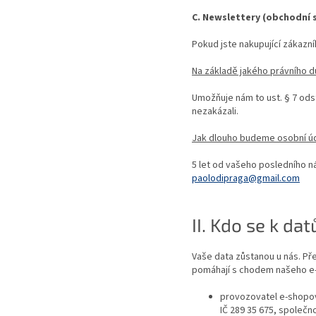
C. Newslettery (obchodní 
Pokud jste nakupující zákazní
Na základě jakého právního 
Umožňuje nám to ust. § 7 odst
nezakázali.
Jak dlouho budeme osobní ú
5 let od vašeho posledního ná
paolodipraga@gmail.com
II. Kdo se k d
Vaše data zůstanou u nás. Př
pomáhají s chodem našeho e-
provozovatel e-shopov
IČ 289 35 675, společn