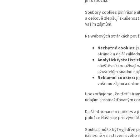
je rozpozná.
Soubory cookies plní různé ú
a celkově zlepšují zkušenost
Vaším zájmům.
Na webových stránkách použí
Nezbytné cookies
: 
stránek a další základ
Analytické/statistic
návštěvníci používají 
uživatelům snadno naj
Reklamní cookies:
po
vašemu zájmu a online
Upozorňujeme, že třetí stran
údajům shromažďovaným cook
Další informace o cookies a j
položce Nástroje pro vývojář
Souhlas může být vyjádřen pr
následně v nastavení svého i