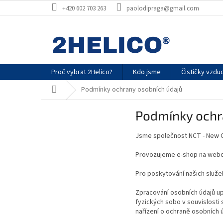
Přejít
+420 602 703 263
paolodipraga@gmail.com
na
obsah
Proč vybrat 2Helico?
Kdo jsme
Čističky vzdu
Domů
Podmínky ochrany osobních údajů
Podmínky ochr
Jsme společnost NCT - New C
Provozujeme e-shop na webo
Pro poskytování našich služ
Zpracování osobních údajů up
fyzických sobo v souvislosti
nařízení o ochraně osobních 