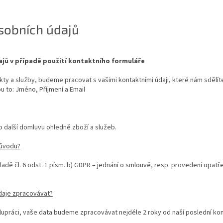
osobních údajů
ajů v případě použití kontaktního formuláře
y a služby, budeme pracovat s vašimi kontaktními údaji, které nám sdělít
 to: Jméno, Příjmení a Email
 další domluvu ohledně zboží a služeb.
důvodu?
ladě čl. 6 odst. 1 písm. b) GDPR – jednání o smlouvě, resp. provedení opat
daje zpracovávat?
upráci, vaše data budeme zpracovávat nejdéle 2 roky od naší poslední k