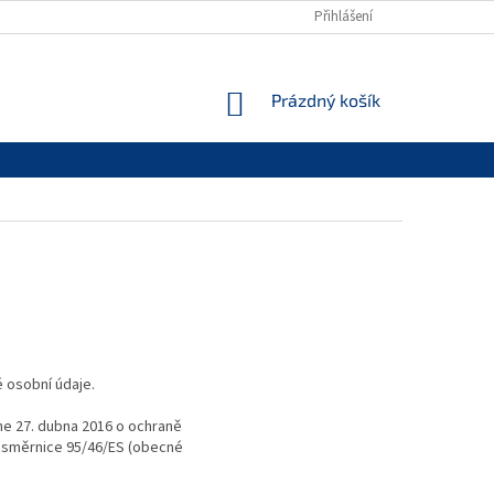
Přihlášení
NÁKUPNÍ
Prázdný košík
KOŠÍK
 osobní údaje.
ne 27. dubna 2016 o ochraně
í směrnice 95/46/ES (obecné