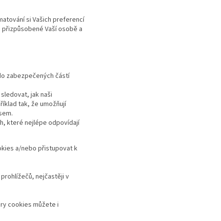
atování si Vašich preferencí
pe přizpůsobené Vaší osobě a
 do zabezpečených částí
 sledovat, jak naši
říklad tak, že umožňují
asem.
h, které nejlépe odpovídají
okies a/nebo přistupovat k
prohlížečů, nejčastěji v
ory cookies můžete i