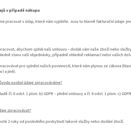
ajů v případě nákupu
 pracovat s údaji, které nám vyplníte. Jsou to hlavně fakturační údaje: jmé
acovat, abychom splnili naši smlouvu – dodali vám naše zboží nebo služby.
edně stavu vaší objednávky, případně ohledně reklamací nebo vašich dot
acovávat pro splnění našich povinností, které nám plynou ze zákona (hlav
í a jiné).
důvodu osobní údaje zpracováváme?
dě čl. 6 odst. 1 písm. b) GDPR – plnění smlouvy a čl. 6 odst. 1 písm. c) GDPR
daje zpracovávat?
 poté 2 roky od posledního poskytnutí takové služby nebo dodání zboží.