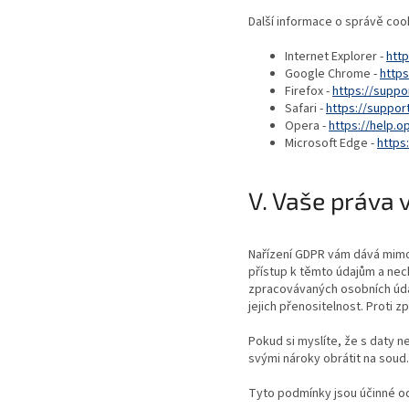
Další informace o správě cook
Internet Explorer -
htt
Google Chrome -
http
Firefox -
https://suppo
Safari -
https://suppor
Opera -
https://help.o
Microsoft Edge -
https
V. Vaše práva 
Nařízení GDPR vám dává mimo 
přístup k těmto údajům a nec
zpracovávaných osobních údaj
jejich přenositelnost. Proti
Pokud si myslíte, že s daty 
svými nároky obrátit na soud.
Tyto podmínky jsou účinné od