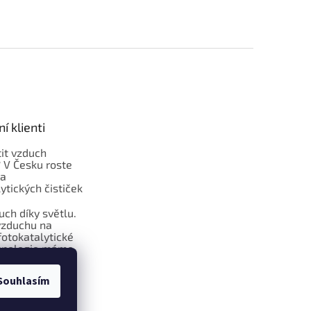
í klienti
tit vzduch
 V Česku roste
ta
ytických čističek
uch díky světlu.
 vzduchu na
fotokatalytické
hnologie máme
ní nemocnice
Souhlasím