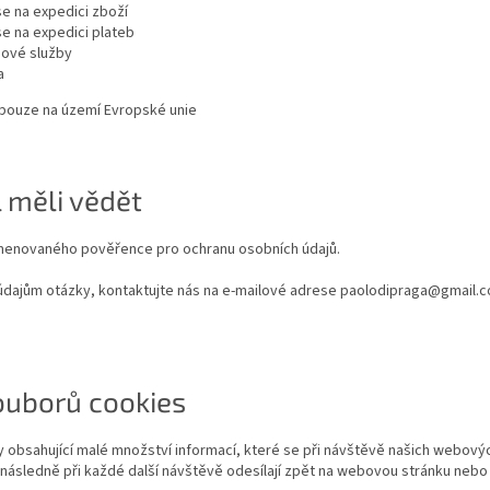
se na expedici zboží
se na expedici plateb
gové služby
a
pouze na území Evropské unie
l měli vědět
menovaného pověřence pro ochranu osobních údajů.
dajům otázky, kontaktujte nás na e-mailové adrese paolodipraga@gmail.co
souborů cookies
 obsahující malé množství informací, které se při návštěvě našich webový
 následně při každé další návštěvě odesílají zpět na webovou stránku nebo