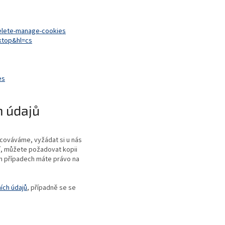
delete-manage-cookies
ktop&hl=cs
es
h údajů
acováváme, vyžádat si u nás
í, můžete požadovat kopii
ch případech máte právo na
ích údajů
, případně se se