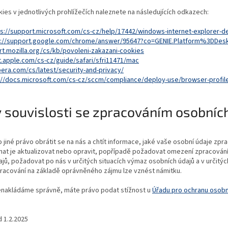
ies v jednotlivých prohlížečích naleznete na následujících odkazech:
ps://support.microsoft.com/cs-cz/help/17442/windows-internet-explorer-
s://support.google.com/chrome/answer/95647?co=GENIE.Platform%3DDes
rt.mozilla.org/cs/kb/povoleni-zakazani-cookies
t.apple.com/cs-cz/guide/safari/sfri11471/mac
pera.com/cs/latest/security-and-privacy/
://docs.microsoft.com/cs-cz/sccm/compliance/deploy-use/browser-profil
v souvislosti se zpracováním osobníc
jiné právo obrátit se na nás a chtít informace, jaké vaše osobní údaje zpr
hat je aktualizovat nebo opravit, popřípadě požadovat omezení zpracován
ů, požadovat po nás v určitých situacích výmaz osobních údajů a v určitý
 zpracování na základě oprávněného zájmu lze vznést námitku.
nenakládáme správně, máte právo podat stížnost u
Úřadu pro ochranu osobn
 1.2.2025