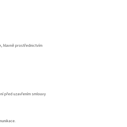
e, hlavně prostřednictvím
ření před uzavřením smlouvy
omunikace.