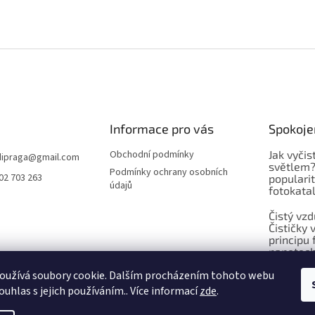
Informace pro vás
Spokojen
Obchodní podmínky
Jak vyčis
ipraga
@
gmail.com
světlem?
Podmínky ochrany osobních
02 703 263
populari
údajů
fotokatal
Čistý vzd
Čističky
principu 
nanotec
jako prv
oužívá soubory cookie. Dalším procházením tohoto webu
ouhlas s jejich používáním.. Více informací
zde
.